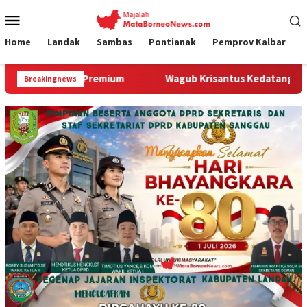
Loncat
Menu
ke
Mobile
konten
Home
Landak
Sambas
Pontianak
Pemprov Kalbar
um
Wagub Krisantus Kedatangan Kepala Staf Kepresidenan
Breakingnews