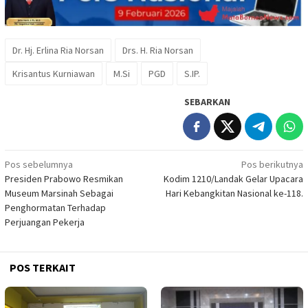
Dr. Hj. Erlina Ria Norsan
Drs. H. Ria Norsan
Krisantus Kurniawan
M.Si
PGD
S.IP.
SEBARKAN
Navigasi
Pos sebelumnya
Pos berikutnya
Presiden Prabowo Resmikan
Kodim 1210/Landak Gelar Upacara
pos
Museum Marsinah Sebagai
Hari Kebangkitan Nasional ke-118.
Penghormatan Terhadap
Perjuangan Pekerja
POS TERKAIT