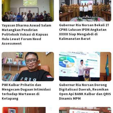
Gubernur Ria Norsan Bekali 27
Yayasan Dharma Aswad Salam
CPNS Lulusan IPDN Angkatan
Matangkan Pendirian
XXXIII Siap Mengabdi di
Politeknik Vokasi di Kapuas
Kalimanatan Barat
Hulu Lewat Forum Need
Assessment
PWI Kalbar Prihatin dan
Gubernur Ria Norsan Dorong
Mengecam Dugaan Intimidasi
Digitalisasi Daerah, Resmikan
terhadap Wartawan di
Open Api BANK Kalbar dan QRIS
Ketapang
Dinamis MPM