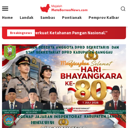
Loncat
Menu
ke
Mobile
konten
Home
Landak
Sambas
Pontianak
Pemprov Kalbar
ahanan Pangan Nasional.”
Jembatan Gantung Garuda Hadi
Breakingnews