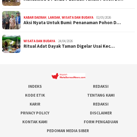
KABAR DAERAH
,
LANDAK
,
WISATA DAN BUDAYA
02/05/2026
Aksi Nyata Untuk Bumi: Penanaman Pohon D…
WISATA DAN BUDAYA
24/04/2026
Ritual Adat Dayak Taman Digelar Usai Kec…
INDEKS
REDAKSI
KODE ETIK
TENTANG KAMI
KARIR
REDAKSI
PRIVACY POLICY
DISCLAIMER
KONTAK KAMI
FORM PENGADUAN
PEDOMAN MEDIA SIBER