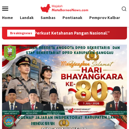
Loncat
Menu
ke
Mobile
konten
Home
Landak
Sambas
Pontianak
Pemprov Kalbar
hanan Pangan Nasional.”
Jembatan Gantung Garuda Hadir 
Breakingnews