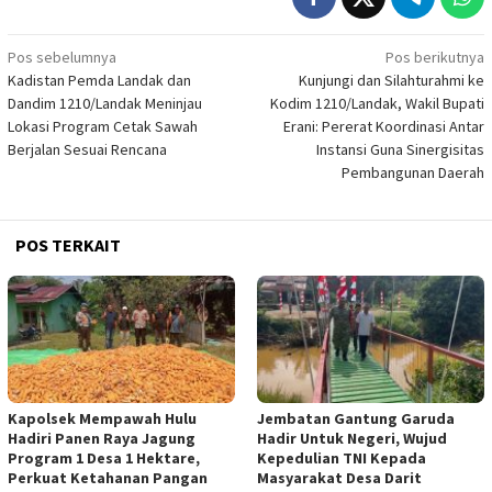
Navigasi
Pos sebelumnya
Pos berikutnya
Kadistan Pemda Landak dan
Kunjungi dan Silahturahmi ke
pos
Dandim 1210/Landak Meninjau
Kodim 1210/Landak, Wakil Bupati
Lokasi Program Cetak Sawah
Erani: Pererat Koordinasi Antar
Berjalan Sesuai Rencana
Instansi Guna Sinergisitas
Pembangunan Daerah
POS TERKAIT
Kapolsek Mempawah Hulu
Jembatan Gantung Garuda
Hadiri Panen Raya Jagung
Hadir Untuk Negeri, Wujud
Program 1 Desa 1 Hektare,
Kepedulian TNI Kepada
Perkuat Ketahanan Pangan
Masyarakat Desa Darit