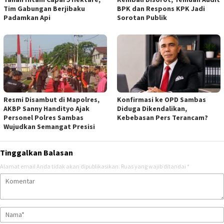
Tim Gabungan Berjibaku
BPK dan Respons KPK Jadi
Padamkan Api
Sorotan Publik
Resmi Disambut di Mapolres,
Konfirmasi ke OPD Sambas
AKBP Sanny Handityo Ajak
Diduga Dikendalikan,
Personel Polres Sambas
Kebebasan Pers Terancam?
Wujudkan Semangat Presisi
Tinggalkan Balasan
Alamat email Anda tidak akan dipublikasikan.
Ruas yang wajib ditandai
*