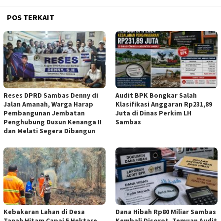
POS TERKAIT
Reses DPRD Sambas Denny di
Audit BPK Bongkar Salah
Jalan Amanah, Warga Harap
Klasifikasi Anggaran Rp231,89
Pembangunan Jembatan
Juta di Dinas Perkim LH
Penghubung Dusun Kenanga II
Sambas
dan Melati Segera Dibangun
Kebakaran Lahan di Desa
Dana Hibah Rp80 Miliar Sambas
Tanah Hitam Capai 5 Hektare,
Kembali Disorot, Temuan Audit