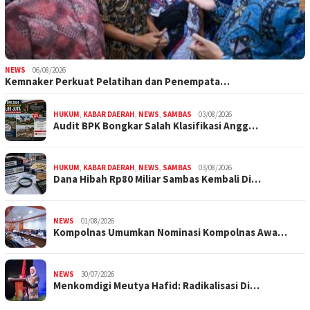
NEWS
06/08/2026
Kemnaker Perkuat Pelatihan dan Penempata…
HUKUM
,
KABAR DAERAH
,
NEWS
,
SAMBAS
03/08/2026
Audit BPK Bongkar Salah Klasifikasi Angg…
HUKUM
,
KABAR DAERAH
,
NEWS
,
SAMBAS
03/08/2026
Dana Hibah Rp80 Miliar Sambas Kembali Di…
NEWS
01/08/2026
Kompolnas Umumkan Nominasi Kompolnas Awa…
NEWS
30/07/2026
Menkomdigi Meutya Hafid: Radikalisasi Di…