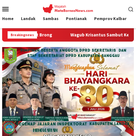
Loncat
Menu
ke
Mobile
konten
Home
Landak
Sambas
Pontianak
Pemprov Kalbar
Wagub Krisantus Sambut Kembali Berjalannya Ekspor Alumina,
Breakingnews