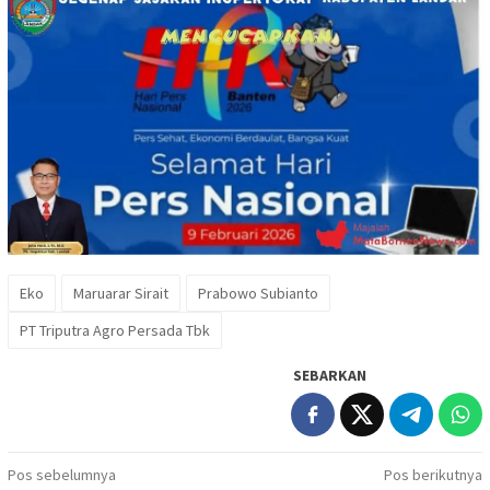
Eko
Maruarar Sirait
Prabowo Subianto
PT Triputra Agro Persada Tbk
SEBARKAN
Navigasi
Pos sebelumnya
Pos berikutnya