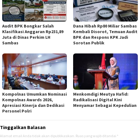
Audit BPK Bongkar Salah
Dana Hibah Rp80 Miliar Sambas
Klasifikasi Anggaran Rp231,89
Kembali Disorot, Temuan Audit
Juta di Dinas Perkim LH
BPK dan Respons KPK Jadi
Sambas
Sorotan Publik
Kompolnas Umumkan Nominasi
Menkomdigi Meutya Hafid:
Kompolnas Awards 2026,
Radikalisasi Digital Kini
Apresiasi Kinerja dan Dedikasi
Menyamar Sebagai Kepedulian
Personel Polri
Tinggalkan Balasan
Alamat email Anda tidak akan dipublikasikan.
Ruas yang wajib ditandai
*