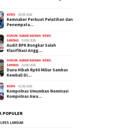
NEWS
06/08/2026
Kemnaker Perkuat Pelatihan dan
Penempata…
HUKUM
,
KABAR DAERAH
,
NEWS
,
SAMBAS
03/08/2026
Audit BPK Bongkar Salah
Klasifikasi Angg…
HUKUM
,
KABAR DAERAH
,
NEWS
,
SAMBAS
03/08/2026
Dana Hibah Rp80 Miliar Sambas
Kembali Di…
NEWS
01/08/2026
Kompolnas Umumkan Nominasi
Kompolnas Awa…
K POPULER
LRES LANDAK