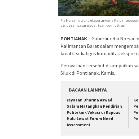
Ria Norsan dorong ekspor arwana Kalbar sebagai 
perluasan pasar global. (gambar ilustrasi)
PONTIANAK
– Gubernur Ria Norsan
Kalimantan Barat dalam mengembang
kreatif sekaligus komoditas ekspor 
Pernyataan tersebut disampaikan sa
Siluk di Pontianak, Kamis.
BACAAN LAINNYA
Yayasan Dharma Aswad
Ke
Salam Matangkan Pendirian
Pe
Politeknik Vokasi di Kapuas
Pe
Hulu Lewat Forum Need
Pe
Assessment