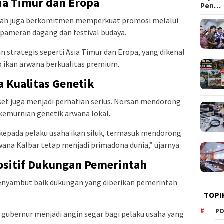
sia Timur dan Eropa
Pen…
rintah juga berkomitmen memperkuat promosi melalui
 pameran dagang dan festival budaya.
n strategis seperti Asia Timur dan Eropa, yang dikenal
p ikan arwana berkualitas premium.
a Kualitas Genetik
iset juga menjadi perhatian serius. Norsan mendorong
kemurnian genetik arwana lokal.
kepada pelaku usaha ikan siluk, termasuk mendorong
wana Kalbar tetap menjadi primadona dunia,” ujarnya.
ositif Dukungan Pemerintah
menyambut baik dukungan yang diberikan pemerintah
TOPI
PO
 gubernur menjadi angin segar bagi pelaku usaha yang