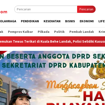
Pencarian
OLAHRAGA
PENDIDIKAN
KESEHATAN
BISNIS
EKONOMI
LIF
ak
Pemprov Kalbar
Pilkada
Politik
Pemkab Landak
Kri
 Landak, Polisi Selidiki Kasusnya
Bravo Polres Landak! 