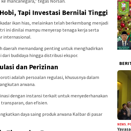
t ke mancanegara,” tegas Norsan.
bi, Tapi Investasi Bernilai Tinggi
ekadar ikan hias, melainkan telah berkembang menjadi
ustri ini dinilai mampu menyerap tenaga kerja serta
r internasional.
ah daerah memandang penting untuk menghadirkan
 dari budidaya hingga distribusi ekspor.
BERI
lasi dan Perizinan
oroti adalah persoalan regulasi, khususnya dalam
ngangkutan arwana.
nasi dengan instansi terkait untuk menyederhanakan
 transparan, dan efisien.
ningkatkan daya saing produk arwana Kalbar di pasar
NEWS
,
P
Yayas