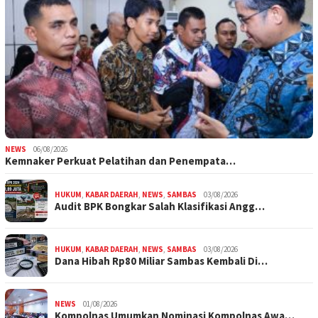
NEWS
06/08/2026
Kemnaker Perkuat Pelatihan dan Penempata…
HUKUM
,
KABAR DAERAH
,
NEWS
,
SAMBAS
03/08/2026
Audit BPK Bongkar Salah Klasifikasi Angg…
HUKUM
,
KABAR DAERAH
,
NEWS
,
SAMBAS
03/08/2026
Dana Hibah Rp80 Miliar Sambas Kembali Di…
NEWS
01/08/2026
Kompolnas Umumkan Nominasi Kompolnas Awa…