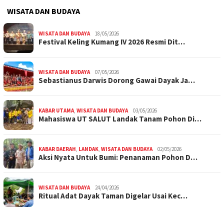
WISATA DAN BUDAYA
WISATA DAN BUDAYA
18/05/2026
Festival Keling Kumang IV 2026 Resmi Dit…
WISATA DAN BUDAYA
07/05/2026
Sebastianus Darwis Dorong Gawai Dayak Ja…
KABAR UTAMA
,
WISATA DAN BUDAYA
03/05/2026
Mahasiswa UT SALUT Landak Tanam Pohon Di…
KABAR DAERAH
,
LANDAK
,
WISATA DAN BUDAYA
02/05/2026
Aksi Nyata Untuk Bumi: Penanaman Pohon D…
WISATA DAN BUDAYA
24/04/2026
Ritual Adat Dayak Taman Digelar Usai Kec…