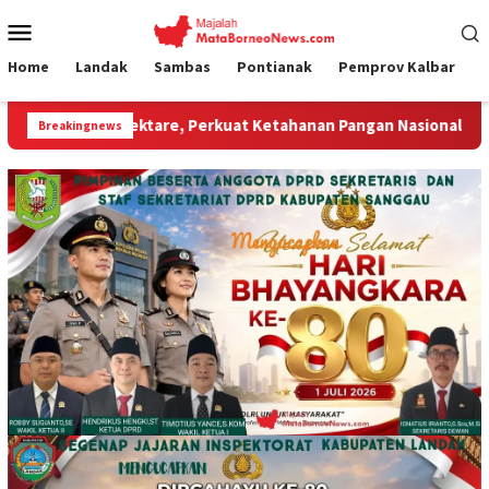
Loncat
Menu
ke
Mobile
konten
Home
Landak
Sambas
Pontianak
Pemprov Kalbar
re, Perkuat Ketahanan Pangan Nasional.”
Jembatan Gantu
Breakingnews