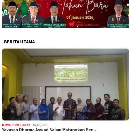
BERITA UTAMA
NEWS
,
PONTIANAK
07/08/2026
Yayasan Dharma Aswad Salam Matangkan Pen…