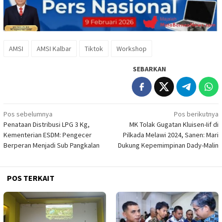
AMSI
AMSI Kalbar
Tiktok
Workshop
SEBARKAN
Navigasi
Pos sebelumnya
Pos berikutnya
Penataan Distribusi LPG 3 Kg,
MK Tolak Gugatan Kluisen-Iif di
pos
Kementerian ESDM: Pengecer
Pilkada Melawi 2024, Sanen: Mari
Berperan Menjadi Sub Pangkalan
Dukung Kepemimpinan Dady-Malin
POS TERKAIT