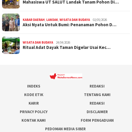
Mahasiswa UT SALUT Landak Tanam Pohon Di…
KABAR DAERAH
,
LANDAK
,
WISATA DAN BUDAYA
02/05/2026
Aksi Nyata Untuk Bumi: Penanaman Pohon D…
WISATA DAN BUDAYA
24/04/2026
Ritual Adat Dayak Taman Digelar Usai Kec…
INDEKS
REDAKSI
KODE ETIK
TENTANG KAMI
KARIR
REDAKSI
PRIVACY POLICY
DISCLAIMER
KONTAK KAMI
FORM PENGADUAN
PEDOMAN MEDIA SIBER