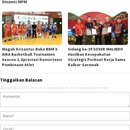
Dinamis MPM
Wagub Krisantus Buka BBM X
Sidang ke-39 SOSEK MALINDO
AIKA Basketball Tournamen
Hasilkan Kesepakatan
Season 2, Apresiasi Konsistensi
Strategis Perkuat Kerja Sama
Pembinaan Atlet
Kalbar-Sarawak
Tinggalkan Balasan
Alamat email Anda tidak akan dipublikasikan.
Ruas yang wajib ditandai
*