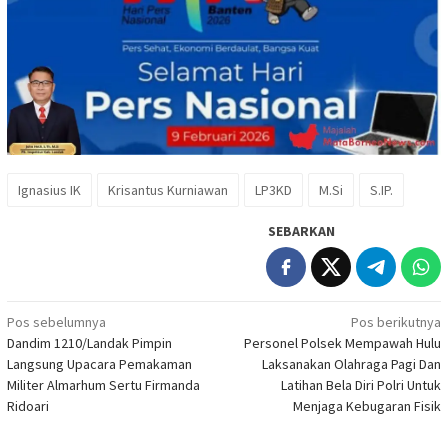
Ignasius IK
Krisantus Kurniawan
LP3KD
M.Si
S.IP.
SEBARKAN
Navigasi
Pos sebelumnya
Pos berikutnya
Dandim 1210/Landak Pimpin
Personel Polsek Mempawah Hulu
pos
Langsung Upacara Pemakaman
Laksanakan Olahraga Pagi Dan
Militer Almarhum Sertu Firmanda
Latihan Bela Diri Polri Untuk
Ridoari
Menjaga Kebugaran Fisik