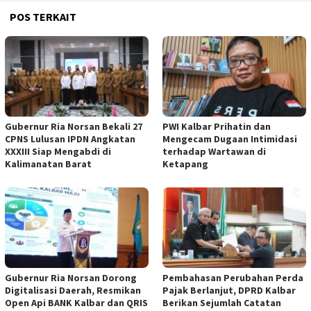
POS TERKAIT
Gubernur Ria Norsan Bekali 27
PWI Kalbar Prihatin dan
CPNS Lulusan IPDN Angkatan
Mengecam Dugaan Intimidasi
XXXIII Siap Mengabdi di
terhadap Wartawan di
Kalimanatan Barat
Ketapang
Gubernur Ria Norsan Dorong
Pembahasan Perubahan Perda
Digitalisasi Daerah, Resmikan
Pajak Berlanjut, DPRD Kalbar
Open Api BANK Kalbar dan QRIS
Berikan Sejumlah Catatan