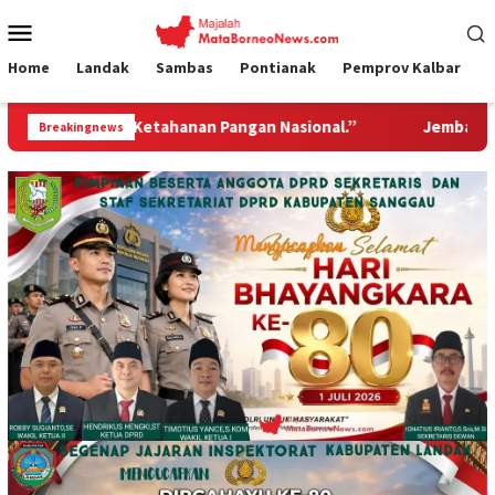
Loncat
Menu
ke
Mobile
konten
Home
Landak
Sambas
Pontianak
Pemprov Kalbar
Pangan Nasional.”
Jembatan Gantung Garuda Hadir Untuk 
Breakingnews