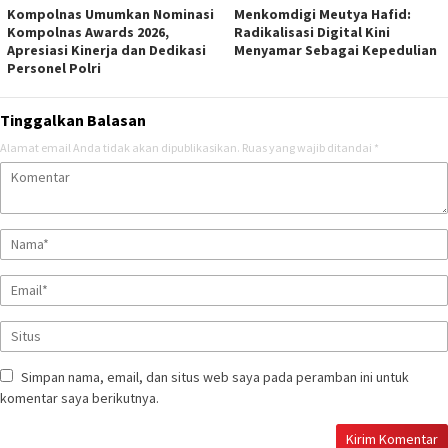
Kompolnas Umumkan Nominasi
Menkomdigi Meutya Hafid:
Kompolnas Awards 2026,
Radikalisasi Digital Kini
Apresiasi Kinerja dan Dedikasi
Menyamar Sebagai Kepedulian
Personel Polri
Tinggalkan Balasan
Alamat email Anda tidak akan dipublikasikan.
Ruas yang wajib ditandai
*
Simpan nama, email, dan situs web saya pada peramban ini untuk
komentar saya berikutnya.