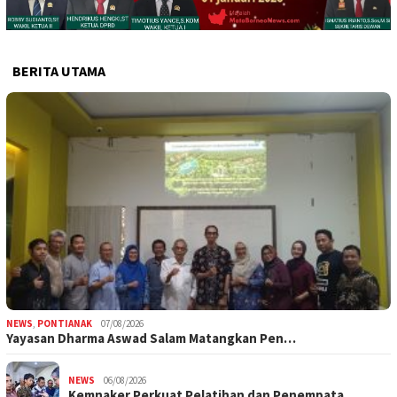
BERITA UTAMA
NEWS
,
PONTIANAK
07/08/2026
Yayasan Dharma Aswad Salam Matangkan Pen…
NEWS
06/08/2026
Kemnaker Perkuat Pelatihan dan Penempata…