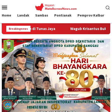
Loncat
Menu
ke
Mobile
konten
Home
Landak
Sambas
Pontianak
Pemprov Kalbar
a
Wagub Krisantus Buka Perbakin Kalbar Cup 2026, Doro
Breakingnews