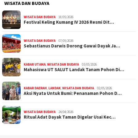
WISATA DAN BUDAYA
WISATA DAN BUDAYA
18/05/2026
Festival Keling Kumang IV 2026 Resmi Dit…
WISATA DAN BUDAYA
07/05/2026
Sebastianus Darwis Dorong Gawai Dayak Ja…
KABAR UTAMA
,
WISATA DAN BUDAYA
03/05/2026
Mahasiswa UT SALUT Landak Tanam Pohon Di…
KABAR DAERAH
,
LANDAK
,
WISATA DAN BUDAYA
02/05/2026
Aksi Nyata Untuk Bumi: Penanaman Pohon D…
WISATA DAN BUDAYA
24/04/2026
Ritual Adat Dayak Taman Digelar Usai Kec…