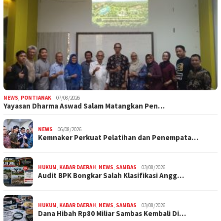
NEWS
,
PONTIANAK
07/08/2026
Yayasan Dharma Aswad Salam Matangkan Pen…
NEWS
06/08/2026
Kemnaker Perkuat Pelatihan dan Penempata…
HUKUM
,
KABAR DAERAH
,
NEWS
,
SAMBAS
03/08/2026
Audit BPK Bongkar Salah Klasifikasi Angg…
HUKUM
,
KABAR DAERAH
,
NEWS
,
SAMBAS
03/08/2026
Dana Hibah Rp80 Miliar Sambas Kembali Di…