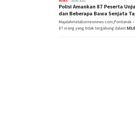
NEWS
30/08/2025
Polisi Amankan 87 Peserta Unju
dan Beberapa Bawa Senjata T
Majalahmataborneonews.com,Pontianak – 
87 orang yang tidak tergabung dalam
SEL