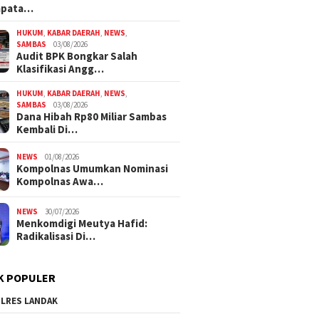
mpata…
HUKUM
,
KABAR DAERAH
,
NEWS
,
SAMBAS
03/08/2026
Audit BPK Bongkar Salah
Klasifikasi Angg…
HUKUM
,
KABAR DAERAH
,
NEWS
,
SAMBAS
03/08/2026
Dana Hibah Rp80 Miliar Sambas
Kembali Di…
NEWS
01/08/2026
Kompolnas Umumkan Nominasi
Kompolnas Awa…
NEWS
30/07/2026
Menkomdigi Meutya Hafid:
Radikalisasi Di…
K POPULER
LRES LANDAK