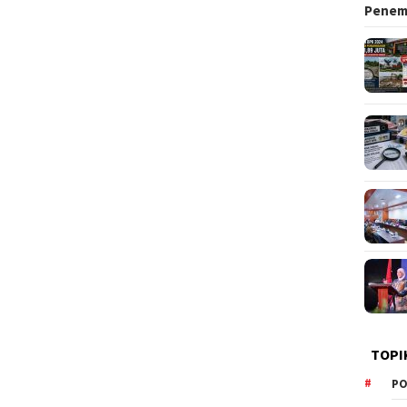
Pene
TOPI
PO