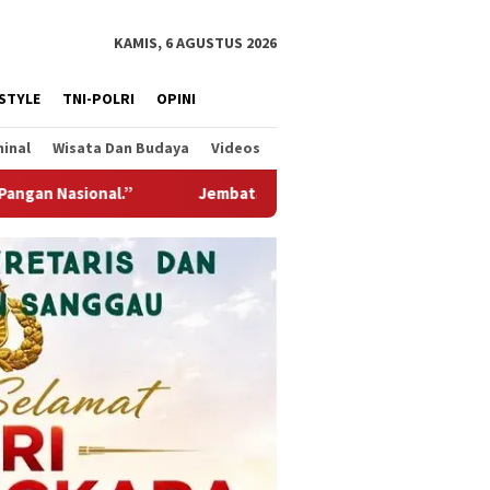
KAMIS, 6 AGUSTUS 2026
ESTYLE
TNI-POLRI
OPINI
minal
Wisata Dan Budaya
Videos
n Gantung Garuda Hadir Untuk Negeri, Wujud Kepedulian TNI Ke