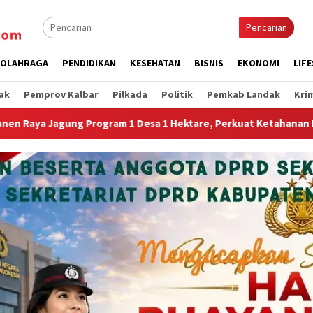
Pencarian
OLAHRAGA
PENDIDIKAN
KESEHATAN
BISNIS
EKONOMI
LIF
ak
Pemprov Kalbar
Pilkada
Politik
Pemkab Landak
Kri
 Hektare, Perkuat Ketahanan Pangan Nasional.”
Jembata