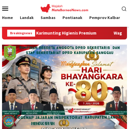
Loncat
Menu
ke
Mobile
konten
Home
Landak
Sambas
Pontianak
Pemprov Kalbar
Karimunting Higienis Premium
Wagub Krisantus Kedatanga
Breakingnews