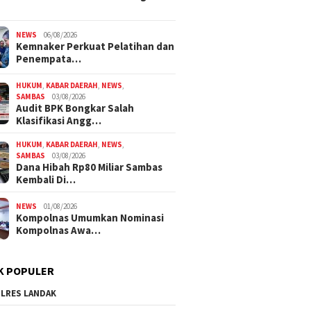
NEWS
06/08/2026
Kemnaker Perkuat Pelatihan dan
Penempata…
HUKUM
,
KABAR DAERAH
,
NEWS
,
SAMBAS
03/08/2026
Audit BPK Bongkar Salah
Klasifikasi Angg…
HUKUM
,
KABAR DAERAH
,
NEWS
,
SAMBAS
03/08/2026
Dana Hibah Rp80 Miliar Sambas
Kembali Di…
NEWS
01/08/2026
Kompolnas Umumkan Nominasi
Kompolnas Awa…
K POPULER
LRES LANDAK