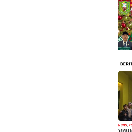
BERI
NEWS
,
P
Yayas