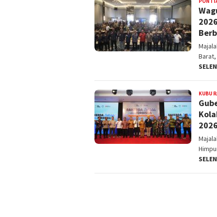
PONTI
Wagu
2026
Berb
Majal
Barat,
SELE
KUBU R
Gube
Kola
202
Majal
Himpu
SELE