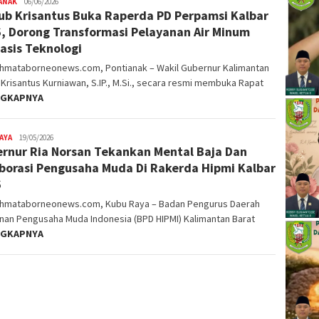
ANAK
alvinrpk75
06/06/2026
b Krisantus Buka Raperda PD Perpamsi Kalbar
rifangga
, Dorong Transformasi Pelayanan Air Minum
asis Teknologi
ahmataborneonews.com, Pontianak – Wakil Gubernur Kalimantan
 Krisantus Kurniawan, S.IP., M.Si., secara resmi membuka Rapat
NGKAPNYA
AYA
alvinrpk75
19/05/2026
rnur Ria Norsan Tekankan Mental Baja Dan
rifangga
borasi Pengusaha Muda Di Rakerda Hipmi Kalbar
6
ahmataborneonews.com, Kubu Raya – Badan Pengurus Daerah
nan Pengusaha Muda Indonesia (BPD HIPMI) Kalimantan Barat
NGKAPNYA