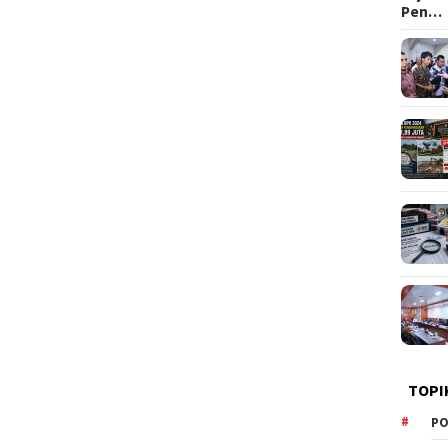
Pen…
TOPI
PO