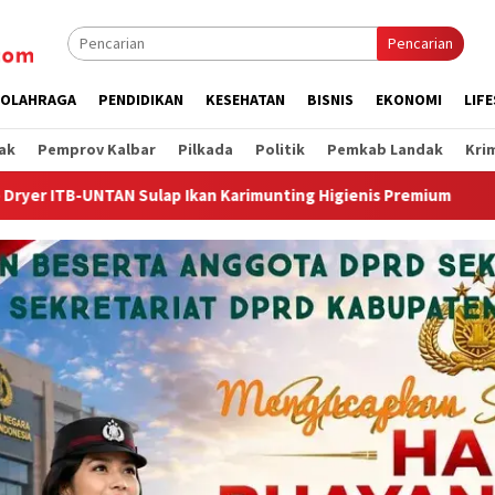
Pencarian
OLAHRAGA
PENDIDIKAN
KESEHATAN
BISNIS
EKONOMI
LIF
ak
Pemprov Kalbar
Pilkada
Politik
Pemkab Landak
Kri
rimunting Higienis Premium
Wagub Krisantus Kedatangan 