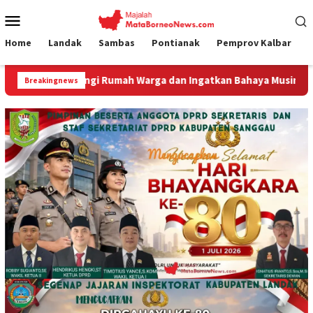
Loncat
Menu
ke
Mobile
konten
Home
Landak
Sambas
Pontianak
Pemprov Kalbar
angi Rumah Warga dan Ingatkan Bahaya Musim Kemarau
Gu
Breakingnews