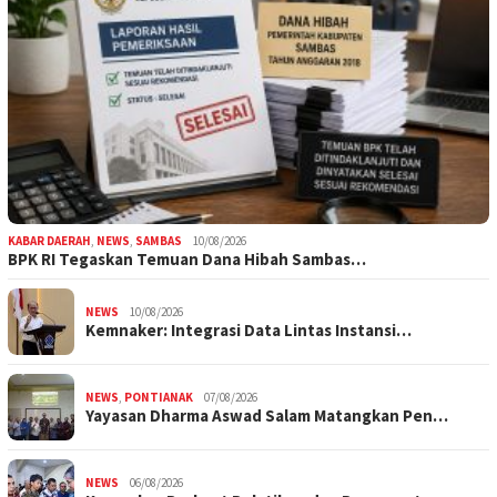
KABAR DAERAH
,
NEWS
,
SAMBAS
10/08/2026
BPK RI Tegaskan Temuan Dana Hibah Sambas…
NEWS
10/08/2026
Kemnaker: Integrasi Data Lintas Instansi…
NEWS
,
PONTIANAK
07/08/2026
Yayasan Dharma Aswad Salam Matangkan Pen…
NEWS
06/08/2026