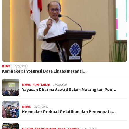
NEWS
10/08/2026
Kemnaker: Integrasi Data Lintas Instansi…
NEWS
,
PONTIANAK
07/08/2026
Yayasan Dharma Aswad Salam Matangkan Pen…
NEWS
06/08/2026
Kemnaker Perkuat Pelatihan dan Penempata…
HUKUM
,
KABAR DAERAH
,
NEWS
,
SAMBAS
03/08/2026