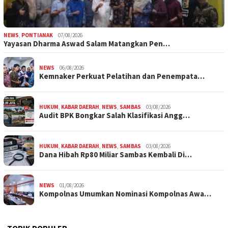
NEWS
,
PONTIANAK
07/08/2026
Yayasan Dharma Aswad Salam Matangkan Pen…
NEWS
06/08/2026
Kemnaker Perkuat Pelatihan dan Penempata…
HUKUM
,
KABAR DAERAH
,
NEWS
,
SAMBAS
03/08/2026
Audit BPK Bongkar Salah Klasifikasi Angg…
HUKUM
,
KABAR DAERAH
,
NEWS
,
SAMBAS
03/08/2026
Dana Hibah Rp80 Miliar Sambas Kembali Di…
NEWS
01/08/2026
Kompolnas Umumkan Nominasi Kompolnas Awa…