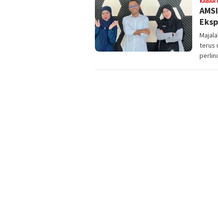
KABAR
AMSI
Eksp
Majal
terus
perli