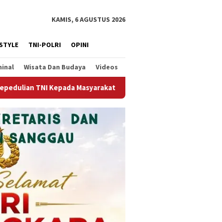
KAMIS, 6 AGUSTUS 2026
ESTYLE
TNI-POLRI
OPINI
minal
Wisata Dan Budaya
Videos
arakat Desa Darit
Reses DPRD Sambas Denny di Jalan A