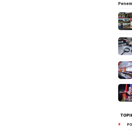
Pene
TOPI
PO