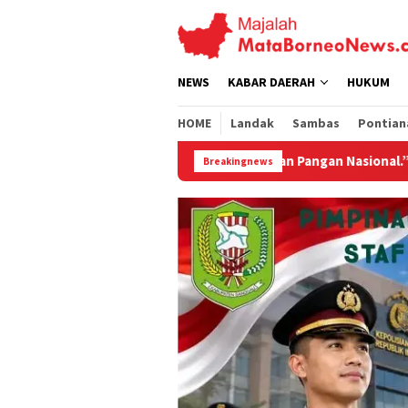
Loncat
ke
konten
NEWS
KABAR DAERAH
HUKUM
HOME
Landak
Sambas
Pontian
 Perkuat Ketahanan Pangan Nasional.”
Jembatan Gantung
Breakingnews