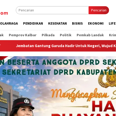
Pencarian
OLAHRAGA
PENDIDIKAN
KESEHATAN
BISNIS
EKONOMI
LIF
ak
Pemprov Kalbar
Pilkada
Politik
Pemkab Landak
Kri
 Garuda Hadir Untuk Negeri, Wujud Kepedulian TNI Kepada Masy