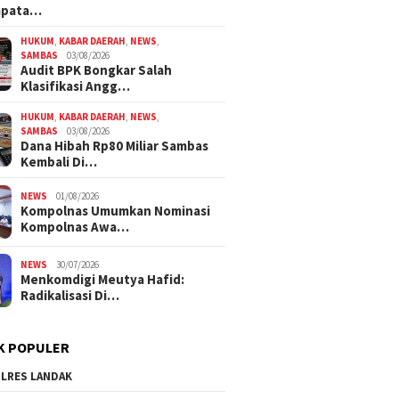
mpata…
HUKUM
,
KABAR DAERAH
,
NEWS
,
SAMBAS
03/08/2026
Audit BPK Bongkar Salah
Klasifikasi Angg…
HUKUM
,
KABAR DAERAH
,
NEWS
,
SAMBAS
03/08/2026
Dana Hibah Rp80 Miliar Sambas
Kembali Di…
NEWS
01/08/2026
Kompolnas Umumkan Nominasi
Kompolnas Awa…
NEWS
30/07/2026
Menkomdigi Meutya Hafid:
Radikalisasi Di…
K POPULER
LRES LANDAK