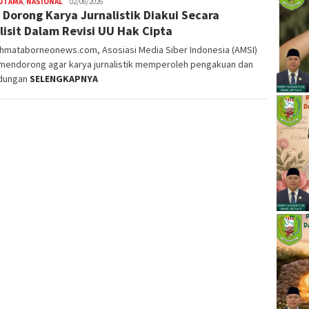
 UTAMA
,
NASIONAL
alvinrpk75
02/06/2026
 Dorong Karya Jurnalistik Diakui Secara
rifangga
lisit Dalam Revisi UU Hak Cipta
ahmataborneonews.com, Asosiasi Media Siber Indonesia (AMSI)
 mendorong agar karya jurnalistik memperoleh pengakuan dan
ndungan
SELENGKAPNYA