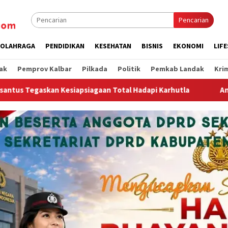
Pencarian
OLAHRAGA
PENDIDIKAN
KESEHATAN
BISNIS
EKONOMI
LIF
ak
Pemprov Kalbar
Pilkada
Politik
Pemkab Landak
Kri
n Total Hadapi Karhutla
Antisipasi Musim Kemarau, Kap