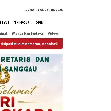
JUMAT, 7 AGUSTUS 2026
ESTYLE
TNI-POLRI
OPINI
minal
Wisata Dan Budaya
Videos
olsek Sebangki Bersama Forkopimcam Tinjau Kesiapan Penanggul