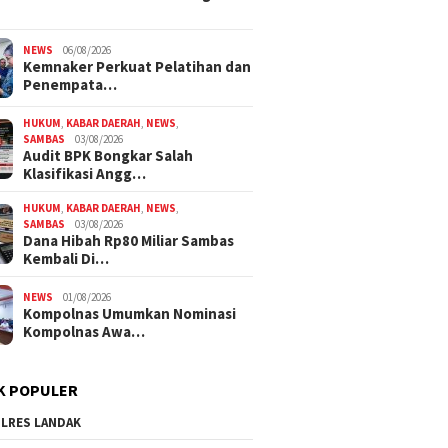
NEWS
06/08/2026
Kemnaker Perkuat Pelatihan dan
Penempata…
HUKUM
,
KABAR DAERAH
,
NEWS
,
SAMBAS
03/08/2026
Audit BPK Bongkar Salah
Klasifikasi Angg…
HUKUM
,
KABAR DAERAH
,
NEWS
,
SAMBAS
03/08/2026
Dana Hibah Rp80 Miliar Sambas
Kembali Di…
NEWS
01/08/2026
Kompolnas Umumkan Nominasi
Kompolnas Awa…
K POPULER
LRES LANDAK