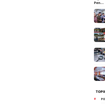
Pen…
TOPI
PO