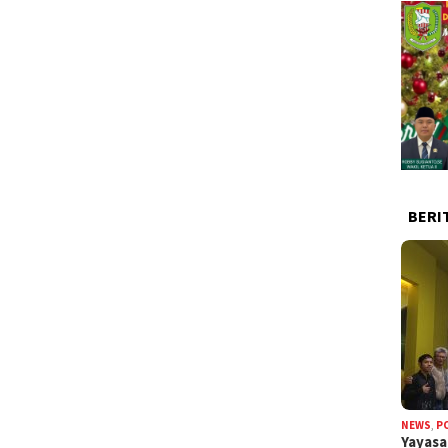
BERI
NEWS
,
P
Yayas