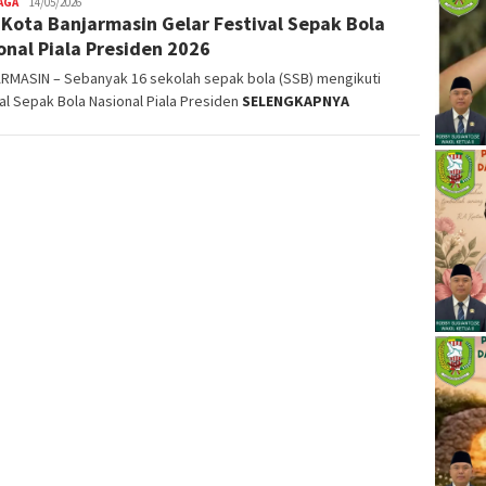
AGA
Yakop
14/05/2026
 Kota Banjarmasin Gelar Festival Sepak Bola
onal Piala Presiden 2026
RMASIN – Sebanyak 16 sekolah sepak bola (SSB) mengikuti
al Sepak Bola Nasional Piala Presiden
SELENGKAPNYA