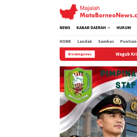
Loncat
ke
konten
NEWS
KABAR DAERAH
HUKUM
HOME
Landak
Sambas
Pontian
Wagub Krisantus Tegaskan Kesiapsiagaa
Breakingnews