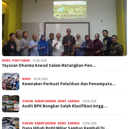
NEWS
,
PONTIANAK
07/08/2026
Yayasan Dharma Aswad Salam Matangkan Pen…
NEWS
06/08/2026
Kemnaker Perkuat Pelatihan dan Penempata…
HUKUM
,
KABAR DAERAH
,
NEWS
,
SAMBAS
03/08/2026
Audit BPK Bongkar Salah Klasifikasi Angg…
HUKUM
,
KABAR DAERAH
,
NEWS
,
SAMBAS
03/08/2026
Dana Hibah Rp80 Miliar Sambas Kembali Di…