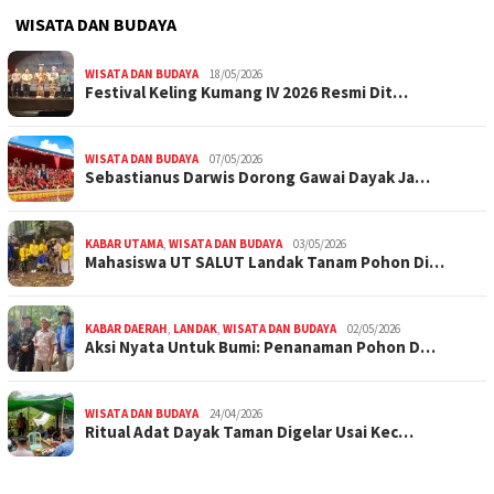
WISATA DAN BUDAYA
WISATA DAN BUDAYA
18/05/2026
Festival Keling Kumang IV 2026 Resmi Dit…
WISATA DAN BUDAYA
07/05/2026
Sebastianus Darwis Dorong Gawai Dayak Ja…
KABAR UTAMA
,
WISATA DAN BUDAYA
03/05/2026
Mahasiswa UT SALUT Landak Tanam Pohon Di…
KABAR DAERAH
,
LANDAK
,
WISATA DAN BUDAYA
02/05/2026
Aksi Nyata Untuk Bumi: Penanaman Pohon D…
WISATA DAN BUDAYA
24/04/2026
Ritual Adat Dayak Taman Digelar Usai Kec…