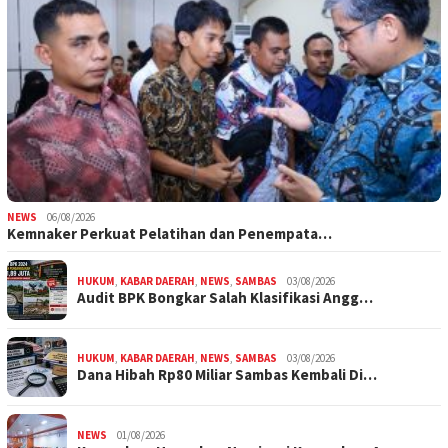
NEWS
06/08/2026
Kemnaker Perkuat Pelatihan dan Penempata…
HUKUM
,
KABAR DAERAH
,
NEWS
,
SAMBAS
03/08/2026
Audit BPK Bongkar Salah Klasifikasi Angg…
HUKUM
,
KABAR DAERAH
,
NEWS
,
SAMBAS
03/08/2026
Dana Hibah Rp80 Miliar Sambas Kembali Di…
NEWS
01/08/2026