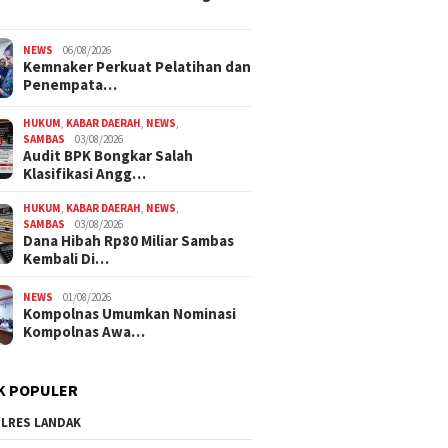
NEWS
06/08/2026
Kemnaker Perkuat Pelatihan dan
Penempata…
HUKUM
,
KABAR DAERAH
,
NEWS
,
SAMBAS
03/08/2026
Audit BPK Bongkar Salah
Klasifikasi Angg…
HUKUM
,
KABAR DAERAH
,
NEWS
,
SAMBAS
03/08/2026
Dana Hibah Rp80 Miliar Sambas
Kembali Di…
NEWS
01/08/2026
Kompolnas Umumkan Nominasi
Kompolnas Awa…
K POPULER
LRES LANDAK