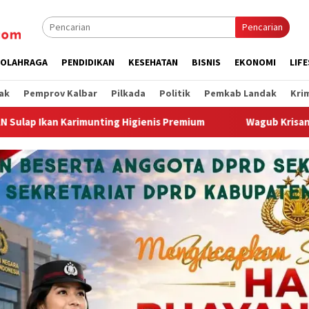
Pencarian
OLAHRAGA
PENDIDIKAN
KESEHATAN
BISNIS
EKONOMI
LIF
ak
Pemprov Kalbar
Pilkada
Politik
Pemkab Landak
Kri
enis Premium
Wagub Krisantus Kedatangan Kepala Staf Ke