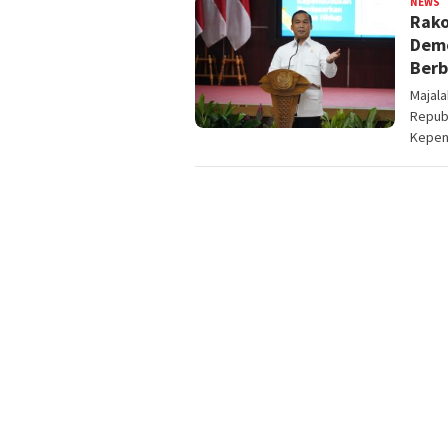
NEWS
Rako
Demo
Berb
Majal
Repub
Kepen