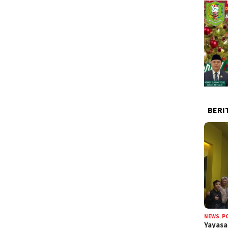
BERI
NEWS
,
P
Yayas