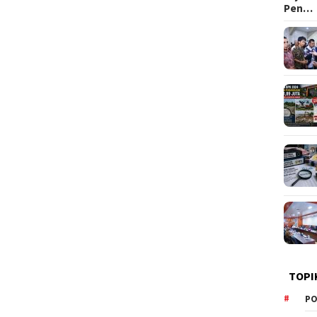
Pen…
TOPI
PO