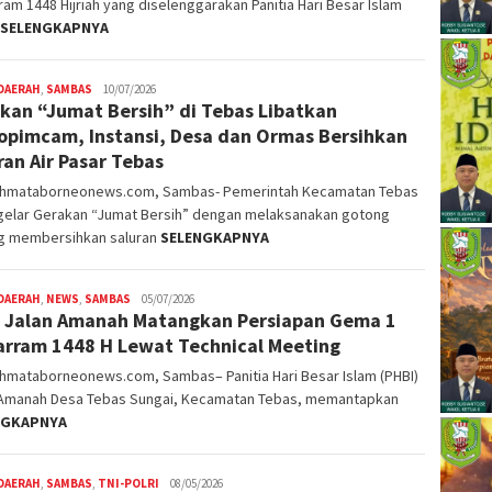
am 1448 Hijriah yang diselenggarakan Panitia Hari Besar Islam
SELENGKAPNYA
DAERAH
,
SAMBAS
Nopriyanto
10/07/2026
kan “Jumat Bersih” di Tebas Libatkan
opimcam, Instansi, Desa dan Ormas Bersihkan
ran Air Pasar Tebas
ahmataborneonews.com, Sambas- Pemerintah Kecamatan Tebas
elar Gerakan “Jumat Bersih” dengan melaksanakan gotong
g membersihkan saluran
SELENGKAPNYA
DAERAH
,
NEWS
,
SAMBAS
Nopriyanto
05/07/2026
 Jalan Amanah Matangkan Persiapan Gema 1
rram 1448 H Lewat Technical Meeting
ahmataborneonews.com, Sambas– Panitia Hari Besar Islam (PHBI)
 Amanah Desa Tebas Sungai, Kecamatan Tebas, memantapkan
NGKAPNYA
DAERAH
,
SAMBAS
,
TNI-POLRI
Nopriyanto
08/05/2026