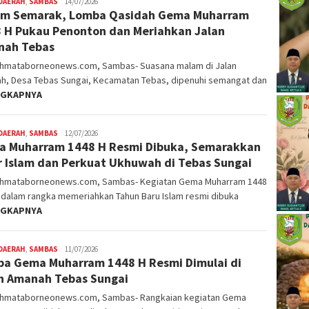
DAERAH
,
SAMBAS
Nopriyanto
14/07/2026
m Semarak, Lomba Qasidah Gema Muharram
 H Pukau Penonton dan Meriahkan Jalan
nah Tebas
ahmataborneonews.com, Sambas- Suasana malam di Jalan
h, Desa Tebas Sungai, Kecamatan Tebas, dipenuhi semangat dan
NGKAPNYA
DAERAH
,
SAMBAS
Nopriyanto
12/07/2026
 Muharram 1448 H Resmi Dibuka, Semarakkan
r Islam dan Perkuat Ukhuwah di Tebas Sungai
ahmataborneonews.com, Sambas- Kegiatan Gema Muharram 1448
h dalam rangka memeriahkan Tahun Baru Islam resmi dibuka
NGKAPNYA
DAERAH
,
SAMBAS
Nopriyanto
11/07/2026
a Gema Muharram 1448 H Resmi Dimulai di
n Amanah Tebas Sungai
ahmataborneonews.com, Sambas- Rangkaian kegiatan Gema