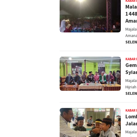
KABAR 
Mala
1448
Ama
Majal
Amana
SELE
KABAR 
Gema
Syia
Majal
Hijria
SELE
KABAR 
Lomb
Jala
Majal