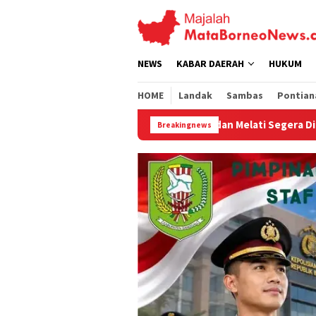
Loncat
ke
konten
NEWS
KABAR DAERAH
HUKUM
HOME
Landak
Sambas
Pontian
anga II dan Melati Segera Dibangun
Cegah Kejahatan K
Breakingnews