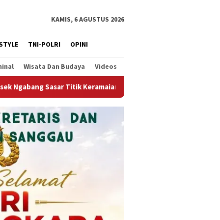
KAMIS, 6 AGUSTUS 2026
ESTYLE
TNI-POLRI
OPINI
minal
Wisata Dan Budaya
Videos
n Warga
Wagub Krisantus Tegaskan Pengerukan Alur Sunga