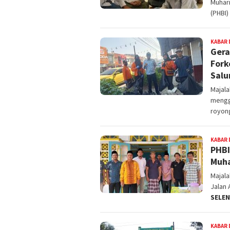
Muharr
(PHBI)
KABAR 
Gera
Fork
Salu
Majal
mengg
royon
KABAR 
PHBI
Muha
Majal
Jalan
SELE
KABAR 