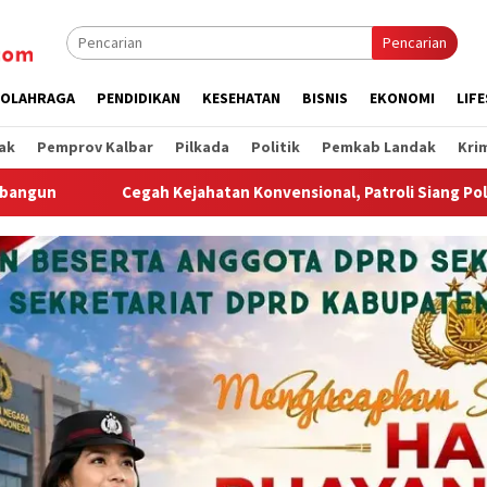
Pencarian
OLAHRAGA
PENDIDIKAN
KESEHATAN
BISNIS
EKONOMI
LIF
ak
Pemprov Kalbar
Pilkada
Politik
Pemkab Landak
Kri
onvensional, Patroli Siang Polsek Ngabang Sasar Titik Keramaia