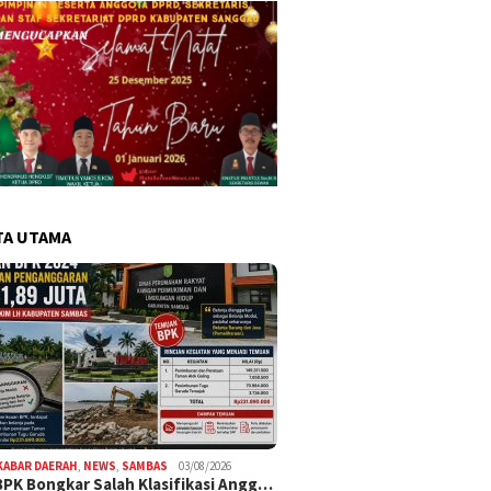
TA UTAMA
KABAR DAERAH
,
NEWS
,
SAMBAS
03/08/2026
BPK Bongkar Salah Klasifikasi Angg…