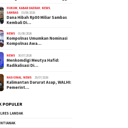
HUKUM
,
KABAR DAERAH
,
NEWS
,
SAMBAS
03/08/2026
Dana Hibah Rp80 Miliar Sambas
Kembali Di…
NEWS
01/08/2026
Kompolnas Umumkan Nominasi
Kompolnas Awa…
NEWS
30/07/2026
Menkomdigi Meutya Hafid:
Radikalisasi Di…
NASIONAL
,
NEWS
29/07/2026
Kalimantan Darurat Asap, WALHI:
Pemerint…
K POPULER
LRES LANDAK
NTIANAK