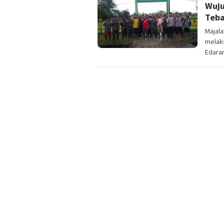
Wuju
Teba
Majal
melaks
Edara