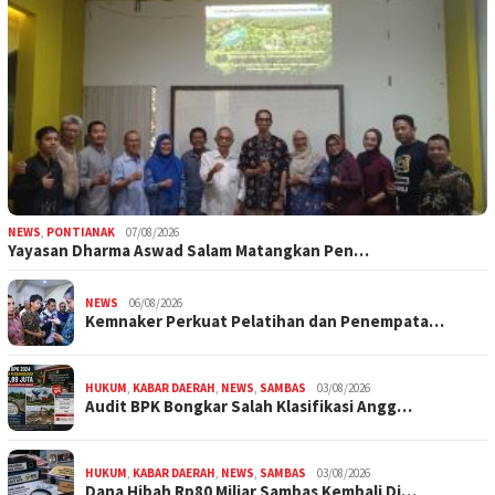
NEWS
,
PONTIANAK
07/08/2026
Yayasan Dharma Aswad Salam Matangkan Pen…
NEWS
06/08/2026
Kemnaker Perkuat Pelatihan dan Penempata…
HUKUM
,
KABAR DAERAH
,
NEWS
,
SAMBAS
03/08/2026
Audit BPK Bongkar Salah Klasifikasi Angg…
HUKUM
,
KABAR DAERAH
,
NEWS
,
SAMBAS
03/08/2026
Dana Hibah Rp80 Miliar Sambas Kembali Di…