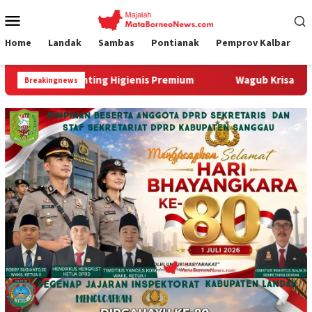
Loncat
Menu
ke
Mobile
konten
Home
Landak
Sambas
Pontianak
Pemprov Kalbar
ing Higienis Premium
Wagub Krisantus Kedatangan Kepal
Breakingnews