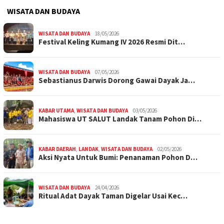
WISATA DAN BUDAYA
WISATA DAN BUDAYA
18/05/2026
Festival Keling Kumang IV 2026 Resmi Dit…
WISATA DAN BUDAYA
07/05/2026
Sebastianus Darwis Dorong Gawai Dayak Ja…
KABAR UTAMA
,
WISATA DAN BUDAYA
03/05/2026
Mahasiswa UT SALUT Landak Tanam Pohon Di…
KABAR DAERAH
,
LANDAK
,
WISATA DAN BUDAYA
02/05/2026
Aksi Nyata Untuk Bumi: Penanaman Pohon D…
WISATA DAN BUDAYA
24/04/2026
Ritual Adat Dayak Taman Digelar Usai Kec…