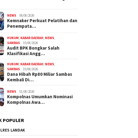
NEWS
06/08/2026
Kemnaker Perkuat Pelatihan dan
Penempata…
HUKUM
,
KABAR DAERAH
,
NEWS
,
SAMBAS
03/08/2026
Audit BPK Bongkar Salah
Klasifikasi Angg…
HUKUM
,
KABAR DAERAH
,
NEWS
,
SAMBAS
03/08/2026
Dana Hibah Rp80 Miliar Sambas
Kembali Di…
NEWS
01/08/2026
Kompolnas Umumkan Nominasi
Kompolnas Awa…
K POPULER
LRES LANDAK