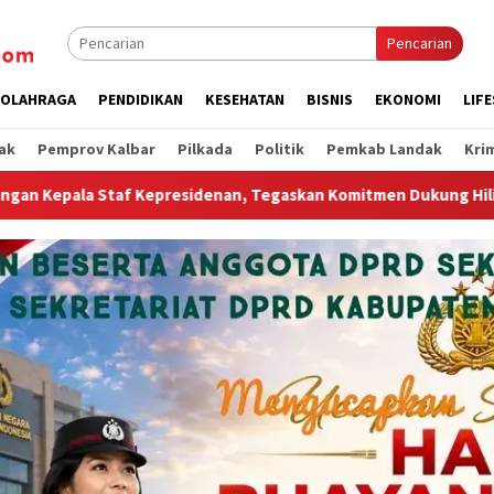
Pencarian
OLAHRAGA
PENDIDIKAN
KESEHATAN
BISNIS
EKONOMI
LIF
ak
Pemprov Kalbar
Pilkada
Politik
Pemkab Landak
Kri
egaskan Komitmen Dukung Hilirisasi Industri dan Ekspor Alumina