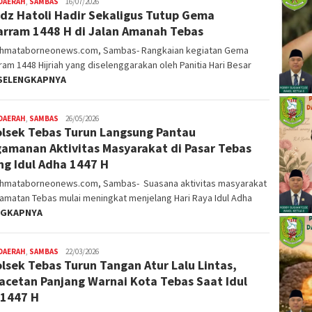
DAERAH
,
SAMBAS
Nopriyanto
16/07/2026
dz Hatoli Hadir Sekaligus Tutup Gema
rram 1448 H di Jalan Amanah Tebas
ahmataborneonews.com, Sambas- Rangkaian kegiatan Gema
am 1448 Hijriah yang diselenggarakan oleh Panitia Hari Besar
SELENGKAPNYA
DAERAH
,
SAMBAS
Nopriyanto
26/05/2026
lsek Tebas Turun Langsung Pantau
amanan Aktivitas Masyarakat di Pasar Tebas
ng Idul Adha 1447 H
ahmataborneonews.com, Sambas- Suasana aktivitas masyarakat
amatan Tebas mulai meningkat menjelang Hari Raya Idul Adha
NGKAPNYA
DAERAH
,
SAMBAS
Nopriyanto
22/03/2026
lsek Tebas Turun Tangan Atur Lalu Lintas,
cetan Panjang Warnai Kota Tebas Saat Idul
i 1447 H