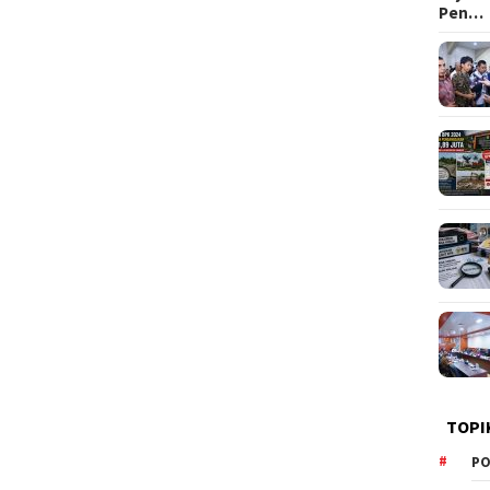
Pen…
TOPI
PO