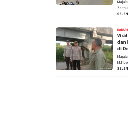
Majal
Zaenud
SELE
KABAR 
Vira
dan 
di D
Majal
M.T be
SELE