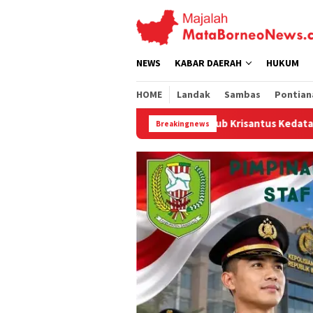
Loncat
ke
konten
NEWS
KABAR DAERAH
HUKUM
HOME
Landak
Sambas
Pontian
Wagub Krisantus Kedatangan Kepala Staf Kepresidenan, T
Breakingnews