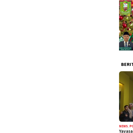
BERI
NEWS
,
P
Yayas