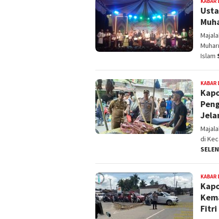
KABAR 
Usta
Muha
Majal
Muharr
Islam
KABAR 
Kapo
Peng
Jela
Majal
di Kec
SELE
KABAR 
Kapo
Kema
Fitr