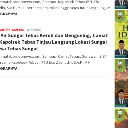
ahmataborneonews.com, Sambas- Kapolsek Tebas IPTU Eko
in, S.A.P., M.H., bersama sejumlah anggotanya turun langsung ke
NGKAPNYA
DAERAH
,
SAMBAS
Nopriyanto
28/02/2026
l Air Sungai Tebas Keruh dan Menguning, Camat
Kapolsek Tebas Tinjau Langsung Lokasi Sungai
esa Tebas Sungai
ahmataborneonews.com, Sambas- Camat Tebas, Suriawan, S.ST.,
rsama Kapolsek Tebas, IPTU Eko Zaenudin, S.A.P., M.H
NGKAPNYA