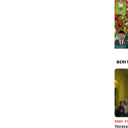
BERI
NEWS
,
P
Yayas