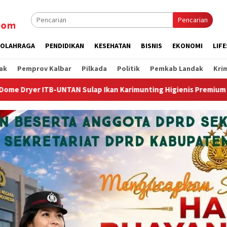
Pencarian
OLAHRAGA
PENDIDIKAN
KESEHATAN
BISNIS
EKONOMI
LIF
ak
Pemprov Kalbar
Pilkada
Politik
Pemkab Landak
Kri
Ikan Karimunting Higienis Premium
Wagub Krisantus Keda