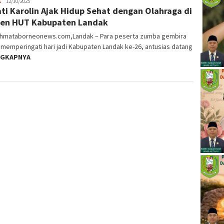
K
user_bvfDuH
12/10/2025
ti Karolin Ajak Hidup Sehat dengan Olahraga di
en HUT Kabupaten Landak
ahmataborneonews.com,Landak – Para peserta zumba gembira
memperingati hari jadi Kabupaten Landak ke-26, antusias datang
NGKAPNYA