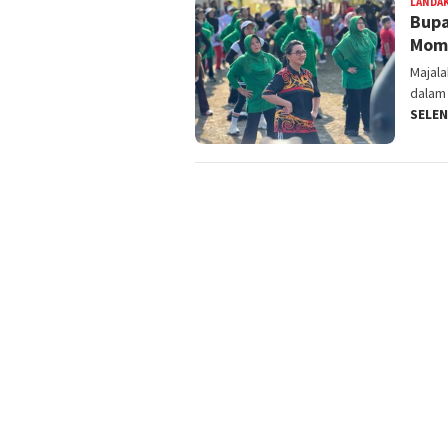
LANDA
Bupa
Mom
Majal
dalam 
SELE