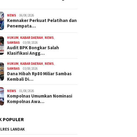
NEWS
06/08/2026
Kemnaker Perkuat Pelatihan dan
Penempata…
HUKUM
,
KABAR DAERAH
,
NEWS
,
SAMBAS
03/08/2026
Audit BPK Bongkar Salah
Klasifikasi Angg…
HUKUM
,
KABAR DAERAH
,
NEWS
,
SAMBAS
03/08/2026
Dana Hibah Rp80 Miliar Sambas
Kembali Di…
NEWS
01/08/2026
Kompolnas Umumkan Nominasi
Kompolnas Awa…
K POPULER
LRES LANDAK