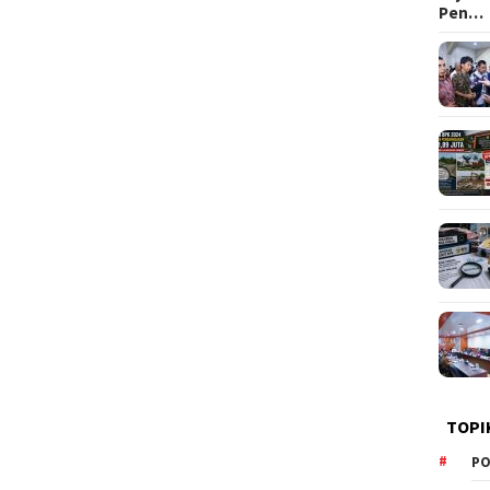
Pen…
TOPI
PO