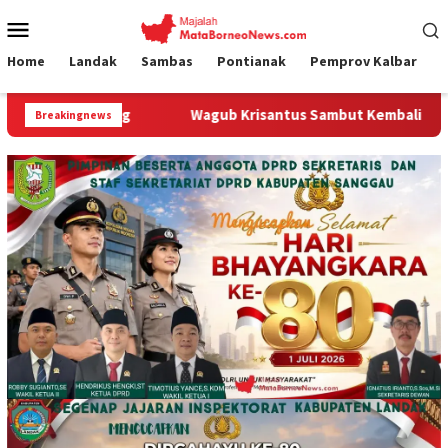
Loncat
Menu
ke
Mobile
konten
Home
Landak
Sambas
Pontianak
Pemprov Kalbar
Wagub Krisantus Sambut Kembali Berjalannya Ekspor Alu
Breakingnews