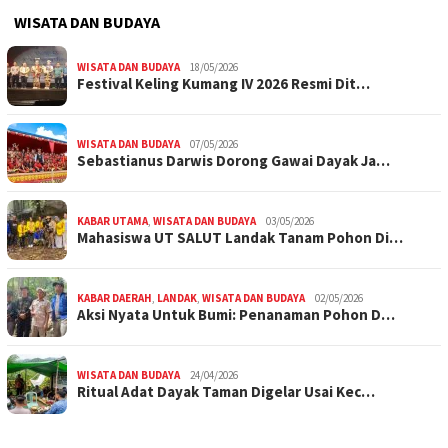
WISATA DAN BUDAYA
WISATA DAN BUDAYA
18/05/2026
Festival Keling Kumang IV 2026 Resmi Dit…
WISATA DAN BUDAYA
07/05/2026
Sebastianus Darwis Dorong Gawai Dayak Ja…
KABAR UTAMA
,
WISATA DAN BUDAYA
03/05/2026
Mahasiswa UT SALUT Landak Tanam Pohon Di…
KABAR DAERAH
,
LANDAK
,
WISATA DAN BUDAYA
02/05/2026
Aksi Nyata Untuk Bumi: Penanaman Pohon D…
WISATA DAN BUDAYA
24/04/2026
Ritual Adat Dayak Taman Digelar Usai Kec…