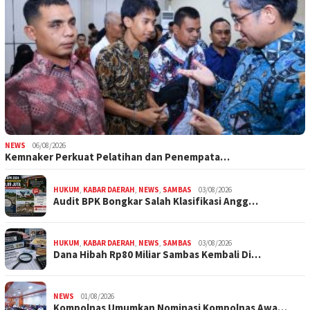
NEWS
06/08/2026
Kemnaker Perkuat Pelatihan dan Penempata…
HUKUM
,
KABAR DAERAH
,
NEWS
,
SAMBAS
03/08/2026
Audit BPK Bongkar Salah Klasifikasi Angg…
HUKUM
,
KABAR DAERAH
,
NEWS
,
SAMBAS
03/08/2026
Dana Hibah Rp80 Miliar Sambas Kembali Di…
NEWS
01/08/2026
Kompolnas Umumkan Nominasi Kompolnas Awa…