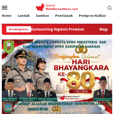
Loncat
Menu
ke
Mobile
konten
Home
Landak
Sambas
Pontianak
Pemprov Kalbar
Karimunting Higienis Premium
Wagub Krisantus Kedatanga
Breakingnews