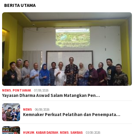
BERITA UTAMA
NEWS
,
PONTIANAK
07/08/2026
Yayasan Dharma Aswad Salam Matangkan Pen…
NEWS
06/08/2026
Kemnaker Perkuat Pelatihan dan Penempata…
HUKUM
,
KABAR DAERAH
,
NEWS
,
SAMBAS
03/08/2026