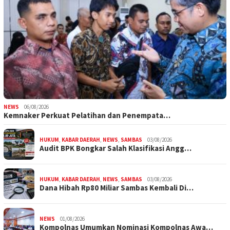
NEWS
06/08/2026
Kemnaker Perkuat Pelatihan dan Penempata…
HUKUM
,
KABAR DAERAH
,
NEWS
,
SAMBAS
03/08/2026
Audit BPK Bongkar Salah Klasifikasi Angg…
HUKUM
,
KABAR DAERAH
,
NEWS
,
SAMBAS
03/08/2026
Dana Hibah Rp80 Miliar Sambas Kembali Di…
NEWS
01/08/2026
Kompolnas Umumkan Nominasi Kompolnas Awa…