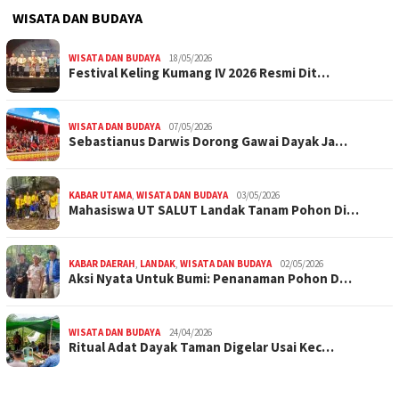
WISATA DAN BUDAYA
WISATA DAN BUDAYA
18/05/2026
Festival Keling Kumang IV 2026 Resmi Dit…
WISATA DAN BUDAYA
07/05/2026
Sebastianus Darwis Dorong Gawai Dayak Ja…
KABAR UTAMA
,
WISATA DAN BUDAYA
03/05/2026
Mahasiswa UT SALUT Landak Tanam Pohon Di…
KABAR DAERAH
,
LANDAK
,
WISATA DAN BUDAYA
02/05/2026
Aksi Nyata Untuk Bumi: Penanaman Pohon D…
WISATA DAN BUDAYA
24/04/2026
Ritual Adat Dayak Taman Digelar Usai Kec…