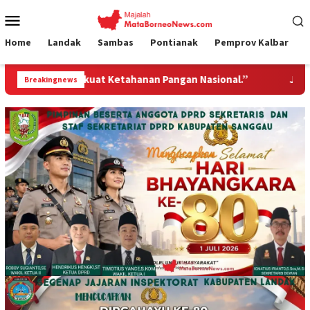
Loncat
Menu
ke
Mobile
konten
Home
Landak
Sambas
Pontianak
Pemprov Kalbar
 Ketahanan Pangan Nasional.”
Jembatan Gantung Garuda 
Breakingnews