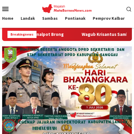
Loncat
Menu
ke
Mobile
konten
Home
Landak
Sambas
Pontianak
Pemprov Kalbar
alpot Brong
Wagub Krisantus Sambut Kembali Berjalannya
Breakingnews