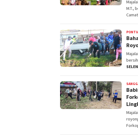
Majal
M.T., 
Cama
PONTI
Baha
Roy
Majal
bersih
SELE
SANGG
Babi
Fork
Ling
Majala
royon
Fork