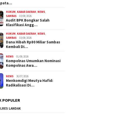
mpata…
HUKUM
,
KABAR DAERAH
,
NEWS
,
SAMBAS
03/08/2026
Audit BPK Bongkar Salah
Klasifikasi Angg…
HUKUM
,
KABAR DAERAH
,
NEWS
,
SAMBAS
03/08/2026
Dana Hibah Rp80 Miliar Sambas
Kembali Di…
NEWS
01/08/2026
Kompolnas Umumkan Nominasi
Kompolnas Awa…
NEWS
30/07/2026
Menkomdigi Meutya Hafid:
Radikalisasi Di…
K POPULER
LRES LANDAK