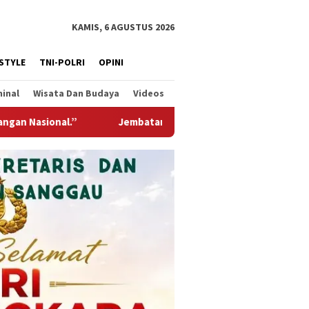
KAMIS, 6 AGUSTUS 2026
ESTYLE
TNI-POLRI
OPINI
minal
Wisata Dan Budaya
Videos
ntung Garuda Hadir Untuk Negeri, Wujud Kepedulian TNI Kepada