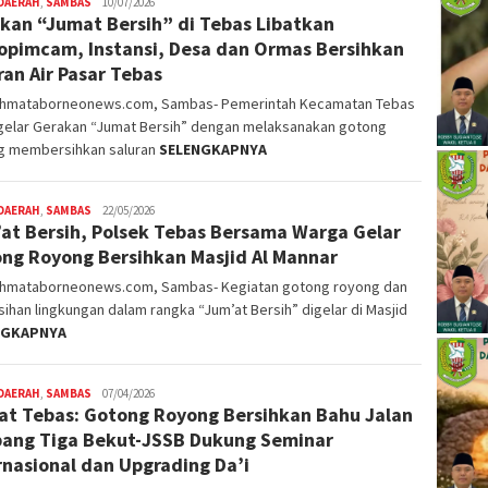
DAERAH
,
SAMBAS
Nopriyanto
10/07/2026
kan “Jumat Bersih” di Tebas Libatkan
opimcam, Instansi, Desa dan Ormas Bersihkan
ran Air Pasar Tebas
ahmataborneonews.com, Sambas- Pemerintah Kecamatan Tebas
elar Gerakan “Jumat Bersih” dengan melaksanakan gotong
g membersihkan saluran
SELENGKAPNYA
DAERAH
,
SAMBAS
Nopriyanto
22/05/2026
at Bersih, Polsek Tebas Bersama Warga Gelar
ng Royong Bersihkan Masjid Al Mannar
ahmataborneonews.com, Sambas- Kegiatan gotong royong dan
ihan lingkungan dalam rangka “Jum’at Bersih” digelar di Masjid
NGKAPNYA
DAERAH
,
SAMBAS
Nopriyanto
07/04/2026
t Tebas: Gotong Royong Bersihkan Bahu Jalan
ang Tiga Bekut-JSSB Dukung Seminar
rnasional dan Upgrading Da’i