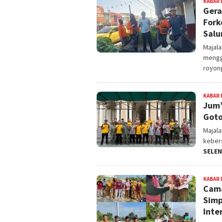
KABAR 
Gera
Fork
Salu
Majal
mengg
royon
KABAR 
Jum’
Goto
Majal
kebers
SELE
KABAR 
Cama
Simp
Inte