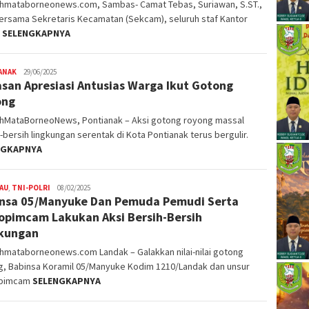
ahmataborneonews.com, Sambas- Camat Tebas, Suriawan, S.ST.,
bersama Sekretaris Kecamatan (Sekcam), seluruh staf Kantor
t
SELENGKAPNYA
ANAK
29/06/2025
san Apresiasi Antusias Warga Ikut Gotong
ong
ahMataBorneoNews, Pontianak – Aksi gotong royong massal
-bersih lingkungan serentak di Kota Pontianak terus bergulir.
NGKAPNYA
AU
,
TNI-POLRI
08/02/2025
nsa 05/Manyuke Dan Pemuda Pemudi Serta
opimcam Lakukan Aksi Bersih-Bersih
kungan
hmataborneonews.com Landak – Galakkan nilai-nilai gotong
g, Babinsa Koramil 05/Manyuke Kodim 1210/Landak dan unsur
opimcam
SELENGKAPNYA