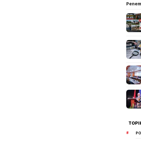
Pene
TOPI
PO