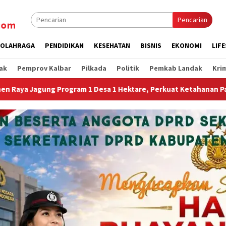
Pencarian
OLAHRAGA
PENDIDIKAN
KESEHATAN
BISNIS
EKONOMI
LIF
ak
Pemprov Kalbar
Pilkada
Politik
Pemkab Landak
Kri
tare, Perkuat Ketahanan Pangan Nasional.”
Jembatan Ga