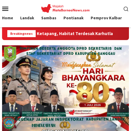
Loncat
Menu
ke
Mobile
konten
Home
Landak
Sambas
Pontianak
Pemprov Kalbar
 Ketapang, Habitat Terdesak Karhutla
Jumat Curhat Polr
Breakingnews