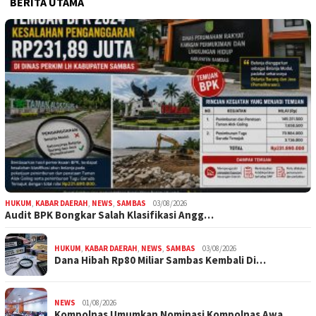
BERITA UTAMA
HUKUM
,
KABAR DAERAH
,
NEWS
,
SAMBAS
03/08/2026
Audit BPK Bongkar Salah Klasifikasi Angg…
HUKUM
,
KABAR DAERAH
,
NEWS
,
SAMBAS
03/08/2026
Dana Hibah Rp80 Miliar Sambas Kembali Di…
NEWS
01/08/2026
Kompolnas Umumkan Nominasi Kompolnas Awa…