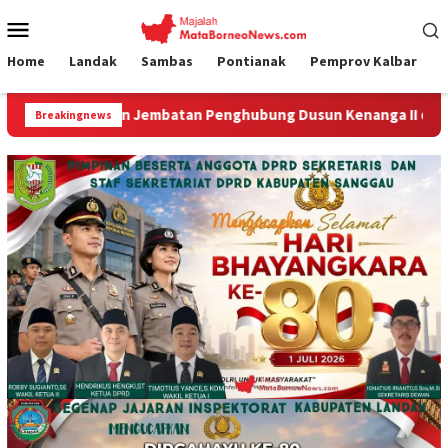
Loncat
Menu
ke
Mobile
konten
Home
Landak
Sambas
Pontianak
Pemprov Kalbar
mbatan Penghubung Dusun Kenanga II dan Melati Segera Diban
Breakingnews