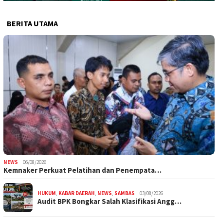
BERITA UTAMA
NEWS
06/08/2026
Kemnaker Perkuat Pelatihan dan Penempata…
HUKUM
,
KABAR DAERAH
,
NEWS
,
SAMBAS
03/08/2026
Audit BPK Bongkar Salah Klasifikasi Angg…