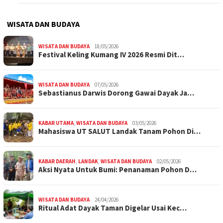
WISATA DAN BUDAYA
WISATA DAN BUDAYA
18/05/2026
Festival Keling Kumang IV 2026 Resmi Dit…
WISATA DAN BUDAYA
07/05/2026
Sebastianus Darwis Dorong Gawai Dayak Ja…
KABAR UTAMA
,
WISATA DAN BUDAYA
03/05/2026
Mahasiswa UT SALUT Landak Tanam Pohon Di…
KABAR DAERAH
,
LANDAK
,
WISATA DAN BUDAYA
02/05/2026
Aksi Nyata Untuk Bumi: Penanaman Pohon D…
WISATA DAN BUDAYA
24/04/2026
Ritual Adat Dayak Taman Digelar Usai Kec…