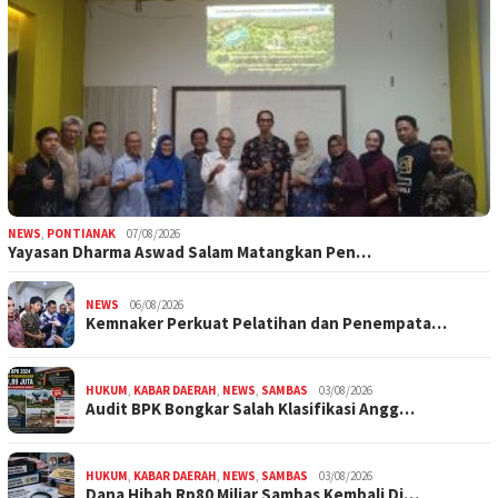
NEWS
,
PONTIANAK
07/08/2026
Yayasan Dharma Aswad Salam Matangkan Pen…
NEWS
06/08/2026
Kemnaker Perkuat Pelatihan dan Penempata…
HUKUM
,
KABAR DAERAH
,
NEWS
,
SAMBAS
03/08/2026
Audit BPK Bongkar Salah Klasifikasi Angg…
HUKUM
,
KABAR DAERAH
,
NEWS
,
SAMBAS
03/08/2026
Dana Hibah Rp80 Miliar Sambas Kembali Di…