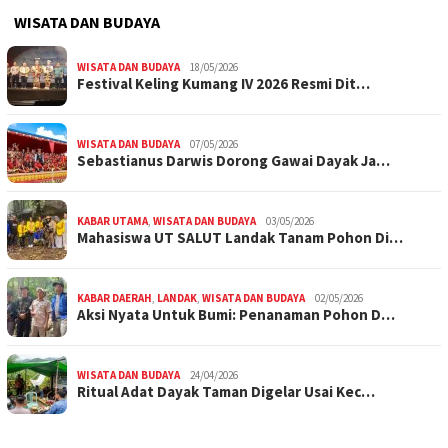
WISATA DAN BUDAYA
WISATA DAN BUDAYA
18/05/2026
Festival Keling Kumang IV 2026 Resmi Dit…
WISATA DAN BUDAYA
07/05/2026
Sebastianus Darwis Dorong Gawai Dayak Ja…
KABAR UTAMA
,
WISATA DAN BUDAYA
03/05/2026
Mahasiswa UT SALUT Landak Tanam Pohon Di…
KABAR DAERAH
,
LANDAK
,
WISATA DAN BUDAYA
02/05/2026
Aksi Nyata Untuk Bumi: Penanaman Pohon D…
WISATA DAN BUDAYA
24/04/2026
Ritual Adat Dayak Taman Digelar Usai Kec…