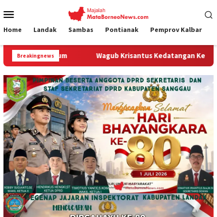
Loncat
Menu
ke
Mobile
konten
Home
Landak
Sambas
Pontianak
Pemprov Kalbar
um
Wagub Krisantus Kedatangan Kepala Staf Kepresidenan
Breakingnews