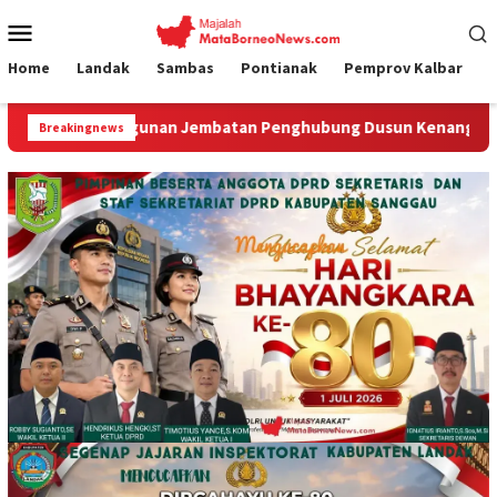
Loncat
Menu
ke
Mobile
konten
Home
Landak
Sambas
Pontianak
Pemprov Kalbar
n Jembatan Penghubung Dusun Kenanga II dan Melati Segera D
Breakingnews