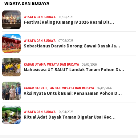
WISATA DAN BUDAYA
WISATA DAN BUDAYA
18/05/2026
Festival Keling Kumang IV 2026 Resmi Dit…
WISATA DAN BUDAYA
07/05/2026
Sebastianus Darwis Dorong Gawai Dayak Ja…
KABAR UTAMA
,
WISATA DAN BUDAYA
03/05/2026
Mahasiswa UT SALUT Landak Tanam Pohon Di…
KABAR DAERAH
,
LANDAK
,
WISATA DAN BUDAYA
02/05/2026
Aksi Nyata Untuk Bumi: Penanaman Pohon D…
WISATA DAN BUDAYA
24/04/2026
Ritual Adat Dayak Taman Digelar Usai Kec…