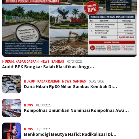
HUKUM
,
KABAR DAERAH
,
NEWS
,
SAMBAS
03/08/2026
Audit BPK Bongkar Salah Klasifikasi Angg…
HUKUM
,
KABAR DAERAH
,
NEWS
,
SAMBAS
03/08/2026
Dana Hibah Rp80 Miliar Sambas Kembali Di…
NEWS
01/08/2026
Kompolnas Umumkan Nominasi Kompolnas Awa…
NEWS
30/07/2026
Menkomdigi Meutya Hafid: Radikalisasi Di…