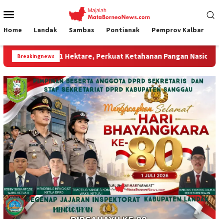
Loncat
Menu
ke
Mobile
konten
Home
Landak
Sambas
Pontianak
Pemprov Kalbar
ktare, Perkuat Ketahanan Pangan Nasional.”
Jembatan G
Breakingnews