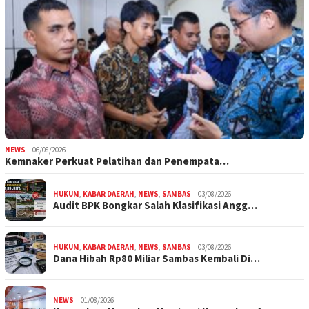
NEWS
06/08/2026
Kemnaker Perkuat Pelatihan dan Penempata…
HUKUM
,
KABAR DAERAH
,
NEWS
,
SAMBAS
03/08/2026
Audit BPK Bongkar Salah Klasifikasi Angg…
HUKUM
,
KABAR DAERAH
,
NEWS
,
SAMBAS
03/08/2026
Dana Hibah Rp80 Miliar Sambas Kembali Di…
NEWS
01/08/2026