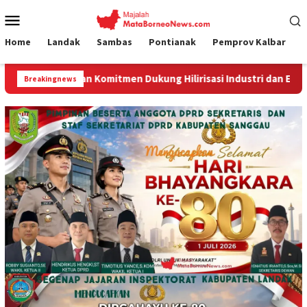
Loncat
Menu
ke
Mobile
konten
Home
Landak
Sambas
Pontianak
Pemprov Kalbar
omitmen Dukung Hilirisasi Industri dan Ekspor Alumina
Breakingnews