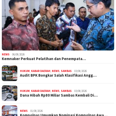
NEWS
06/08/2026
Kemnaker Perkuat Pelatihan dan Penempata…
HUKUM
,
KABAR DAERAH
,
NEWS
,
SAMBAS
03/08/2026
Audit BPK Bongkar Salah Klasifikasi Angg…
HUKUM
,
KABAR DAERAH
,
NEWS
,
SAMBAS
03/08/2026
Dana Hibah Rp80 Miliar Sambas Kembali Di…
NEWS
01/08/2026
Kompolnas Umumkan Nominasi Kompolnas Awa…