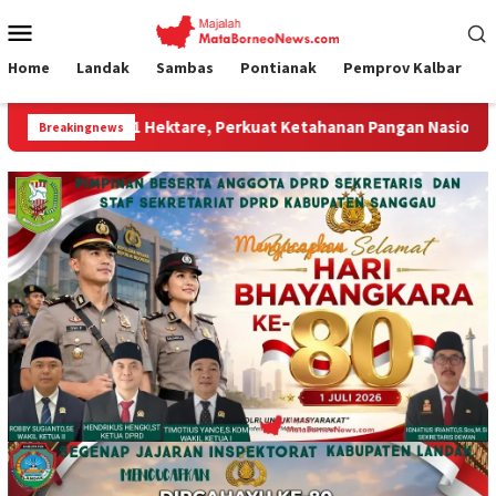
Loncat
Menu
ke
Mobile
konten
Home
Landak
Sambas
Pontianak
Pemprov Kalbar
ektare, Perkuat Ketahanan Pangan Nasional.”
Jembatan G
Breakingnews