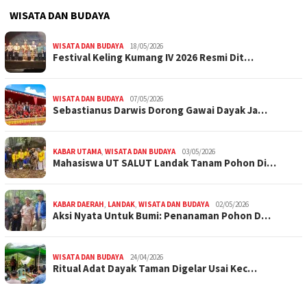
WISATA DAN BUDAYA
WISATA DAN BUDAYA
18/05/2026
Festival Keling Kumang IV 2026 Resmi Dit…
WISATA DAN BUDAYA
07/05/2026
Sebastianus Darwis Dorong Gawai Dayak Ja…
KABAR UTAMA
,
WISATA DAN BUDAYA
03/05/2026
Mahasiswa UT SALUT Landak Tanam Pohon Di…
KABAR DAERAH
,
LANDAK
,
WISATA DAN BUDAYA
02/05/2026
Aksi Nyata Untuk Bumi: Penanaman Pohon D…
WISATA DAN BUDAYA
24/04/2026
Ritual Adat Dayak Taman Digelar Usai Kec…