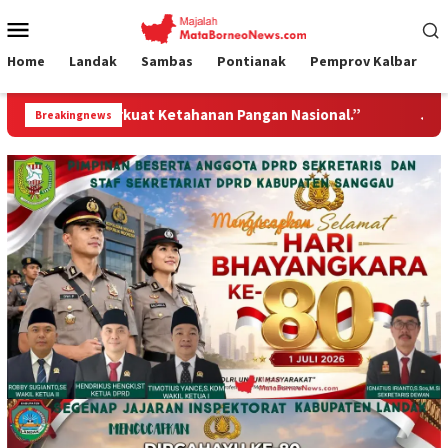
Loncat
Menu
ke
Mobile
konten
Home
Landak
Sambas
Pontianak
Pemprov Kalbar
 Ketahanan Pangan Nasional.”
Jembatan Gantung Garuda H
Breakingnews