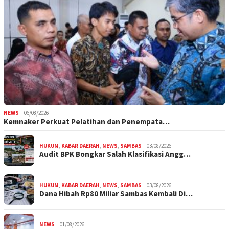
NEWS
06/08/2026
Kemnaker Perkuat Pelatihan dan Penempata…
HUKUM
,
KABAR DAERAH
,
NEWS
,
SAMBAS
03/08/2026
Audit BPK Bongkar Salah Klasifikasi Angg…
HUKUM
,
KABAR DAERAH
,
NEWS
,
SAMBAS
03/08/2026
Dana Hibah Rp80 Miliar Sambas Kembali Di…
NEWS
01/08/2026