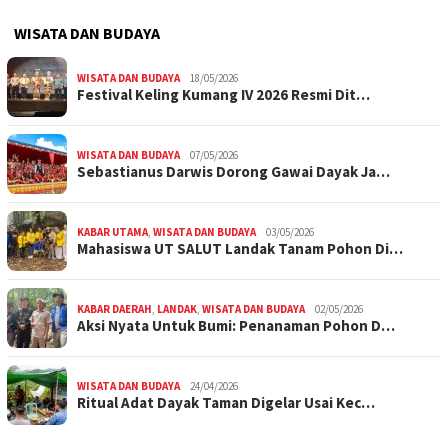
WISATA DAN BUDAYA
WISATA DAN BUDAYA
18/05/2026
Festival Keling Kumang IV 2026 Resmi Dit…
WISATA DAN BUDAYA
07/05/2026
Sebastianus Darwis Dorong Gawai Dayak Ja…
KABAR UTAMA
,
WISATA DAN BUDAYA
03/05/2026
Mahasiswa UT SALUT Landak Tanam Pohon Di…
KABAR DAERAH
,
LANDAK
,
WISATA DAN BUDAYA
02/05/2026
Aksi Nyata Untuk Bumi: Penanaman Pohon D…
WISATA DAN BUDAYA
24/04/2026
Ritual Adat Dayak Taman Digelar Usai Kec…