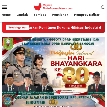
Loncat
Menu
ke
Mobile
konten
Home
Landak
Sambas
Pontianak
Pemprov Kalbar
an Komitmen Dukung Hilirisasi Industri dan Ekspor Alumina
Breakingnews