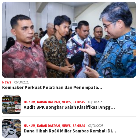
NEWS
06/08/2026
Kemnaker Perkuat Pelatihan dan Penempata…
HUKUM
,
KABAR DAERAH
,
NEWS
,
SAMBAS
03/08/2026
Audit BPK Bongkar Salah Klasifikasi Angg…
HUKUM
,
KABAR DAERAH
,
NEWS
,
SAMBAS
03/08/2026
Dana Hibah Rp80 Miliar Sambas Kembali Di…