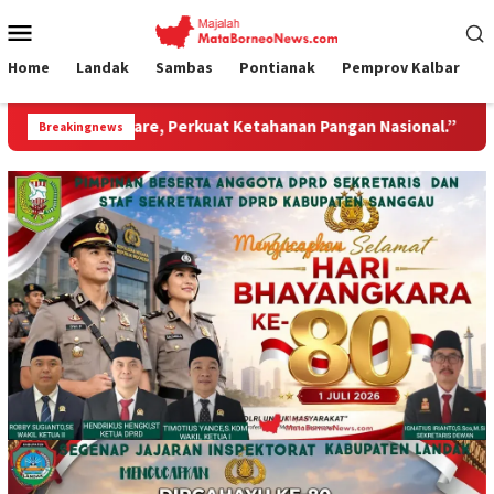
Loncat
Menu
ke
Mobile
konten
Home
Landak
Sambas
Pontianak
Pemprov Kalbar
Perkuat Ketahanan Pangan Nasional.”
Jembatan Gantung 
Breakingnews