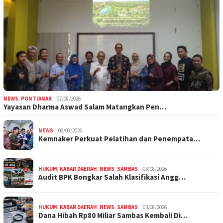
NEWS
,
PONTIANAK
07/08/2026
Yayasan Dharma Aswad Salam Matangkan Pen…
NEWS
06/08/2026
Kemnaker Perkuat Pelatihan dan Penempata…
HUKUM
,
KABAR DAERAH
,
NEWS
,
SAMBAS
03/08/2026
Audit BPK Bongkar Salah Klasifikasi Angg…
HUKUM
,
KABAR DAERAH
,
NEWS
,
SAMBAS
03/08/2026
Dana Hibah Rp80 Miliar Sambas Kembali Di…