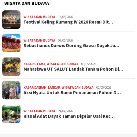
WISATA DAN BUDAYA
WISATA DAN BUDAYA
18/05/2026
Festival Keling Kumang IV 2026 Resmi Dit…
WISATA DAN BUDAYA
07/05/2026
Sebastianus Darwis Dorong Gawai Dayak Ja…
KABAR UTAMA
,
WISATA DAN BUDAYA
03/05/2026
Mahasiswa UT SALUT Landak Tanam Pohon Di…
KABAR DAERAH
,
LANDAK
,
WISATA DAN BUDAYA
02/05/2026
Aksi Nyata Untuk Bumi: Penanaman Pohon D…
WISATA DAN BUDAYA
24/04/2026
Ritual Adat Dayak Taman Digelar Usai Kec…