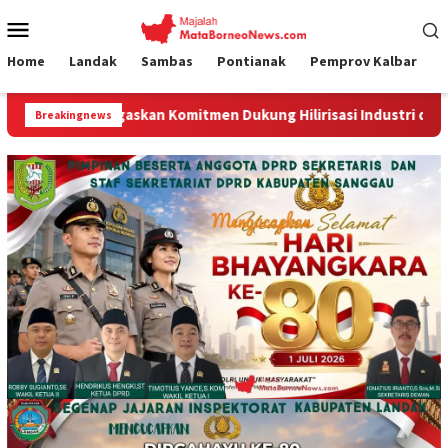
Loncat
Menu
ke
Mobile
konten
Home
Landak
Sambas
Pontianak
Pemprov Kalbar
an Komitmen Dukung Hilirisasi Industri dan Ekspor Alumina
Breakingnews