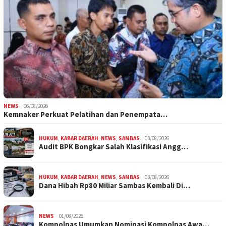
NEWS
06/08/2026
Kemnaker Perkuat Pelatihan dan Penempata…
HUKUM
,
KABAR DAERAH
,
NEWS
,
SAMBAS
03/08/2026
Audit BPK Bongkar Salah Klasifikasi Angg…
HUKUM
,
KABAR DAERAH
,
NEWS
,
SAMBAS
03/08/2026
Dana Hibah Rp80 Miliar Sambas Kembali Di…
NEWS
01/08/2026
Kompolnas Umumkan Nominasi Kompolnas Awa…