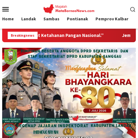
Loncat
Menu
ke
Mobile
konten
Home
Landak
Sambas
Pontianak
Pemprov Kalbar
tahanan Pangan Nasional.”
Jembatan Gantung Garuda Had
Breakingnews