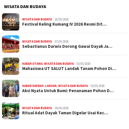
WISATA DAN BUDAYA
WISATA DAN BUDAYA
18/05/2026
Festival Keling Kumang IV 2026 Resmi Dit…
WISATA DAN BUDAYA
07/05/2026
Sebastianus Darwis Dorong Gawai Dayak Ja…
KABAR UTAMA
,
WISATA DAN BUDAYA
03/05/2026
Mahasiswa UT SALUT Landak Tanam Pohon Di…
KABAR DAERAH
,
LANDAK
,
WISATA DAN BUDAYA
02/05/2026
Aksi Nyata Untuk Bumi: Penanaman Pohon D…
WISATA DAN BUDAYA
24/04/2026
Ritual Adat Dayak Taman Digelar Usai Kec…