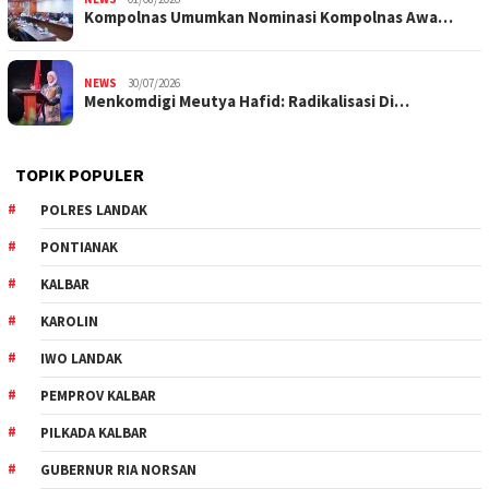
Kompolnas Umumkan Nominasi Kompolnas Awa…
NEWS
30/07/2026
Menkomdigi Meutya Hafid: Radikalisasi Di…
TOPIK POPULER
POLRES LANDAK
PONTIANAK
KALBAR
KAROLIN
IWO LANDAK
PEMPROV KALBAR
PILKADA KALBAR
GUBERNUR RIA NORSAN