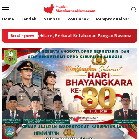
Loncat
Menu
ke
Mobile
konten
Home
Landak
Sambas
Pontianak
Pemprov Kalbar
e, Perkuat Ketahanan Pangan Nasional.”
Jembatan Gantu
Breakingnews