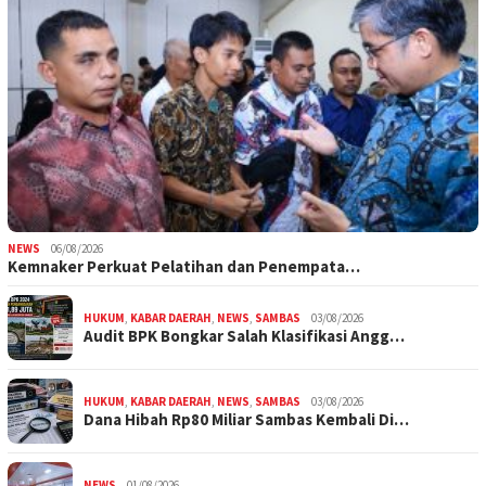
NEWS
06/08/2026
Kemnaker Perkuat Pelatihan dan Penempata…
HUKUM
,
KABAR DAERAH
,
NEWS
,
SAMBAS
03/08/2026
Audit BPK Bongkar Salah Klasifikasi Angg…
HUKUM
,
KABAR DAERAH
,
NEWS
,
SAMBAS
03/08/2026
Dana Hibah Rp80 Miliar Sambas Kembali Di…
NEWS
01/08/2026