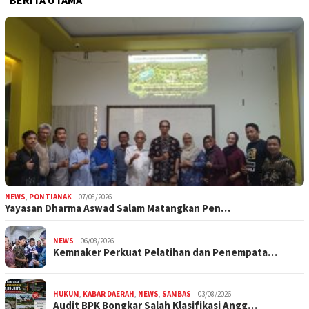
NEWS
,
PONTIANAK
07/08/2026
Yayasan Dharma Aswad Salam Matangkan Pen…
NEWS
06/08/2026
Kemnaker Perkuat Pelatihan dan Penempata…
HUKUM
,
KABAR DAERAH
,
NEWS
,
SAMBAS
03/08/2026
Audit BPK Bongkar Salah Klasifikasi Angg…